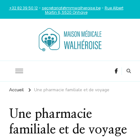
+32 82 39 50 12
-
secretariat@mmwalheroise.be
-
Rue Albert
Martin 6, 5520 Onhaye
La santé au coeur de notre commune
Maison Médicale Walheroise
Accueil
Une pharmacie familiale et de voyage
Une pharmacie
familiale et de voyage