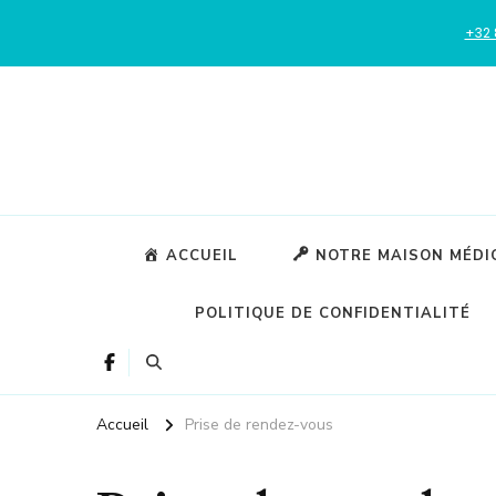
+32 
La santé au coeur de notre commune
Maison Médicale Walheroi
ACCUEIL
NOTRE MAISON MÉDI
POLITIQUE DE CONFIDENTIALITÉ
Accueil
Prise de rendez-vous