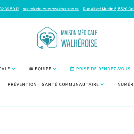
82 39 50 12
-
secretariat@mmwalheroise.be
-
Rue Albert Martin 6, 5520 O
se
CALE
EQUIPE
PRISE DE RENDEZ-VOUS
PRÉVENTION – SANTÉ COMMUNAUTAIRE
NUMÉR