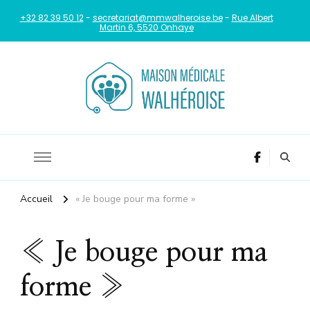
+32 82 39 50 12
-
secretariat@mmwalheroise.be
-
Rue Albert
Martin 6, 5520 Onhaye
La santé au coeur de notre commune
Maison Médicale Walheroise
Accueil
« Je bouge pour ma forme »
« Je bouge pour ma
forme »